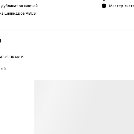
 дубликатов ключей
Мастер-сист
ка цилиндров ABUS
ы
 ABUS BRAVUS
8 мб