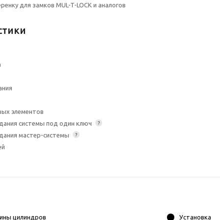
ренку для замков MUL-T-LOCK и аналогов
стики
а
ания
вых элементов
дания системы под один ключ
?
дания мастер-системы
?
ей
ины цилиндров
Установка