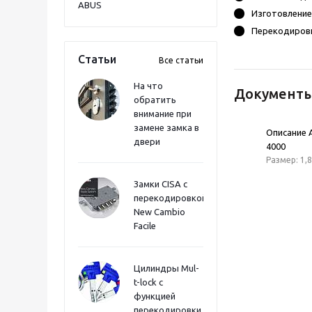
ABUS
Изготовление
Перекодиров
Статьи
Все статьи
На что
Документ
обратить
внимание при
замене замка в
Описание
двери
4000
Размер: 1,
Замки CISA с
перекодировкой
New Cambio
Facile
Цилиндры Mul-
t-lock с
функцией
перекодировки