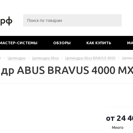
МАСТЕР-СИСТЕМЫ
ОБЗОРЫ
КАК КУПИТЬ
МА
г
-
Цилиндры
-
Цилиндры Abus
-
Цилиндры Abus BRAVUS 4000
-
Цилин
др ABUS BRAVUS 4000 M
от
24 4
Много