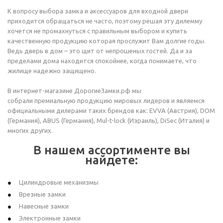
К вопросу выбора замка и аксессуаров для входной двери
приходится обращаться не часто, поэтому решая эту дилемму
хочется не промахнуться с правильным выбором и купить
качественную продукцию которая прослужит Вам долгие годы.
Ведь дверь в дом – это щит от непрошеных гостей. Да и за
пределами дома находится спокойнее, когда понимаете, что
жилище надежно защищено.
В интернет-магазине ДорогиеЗамки.рф мы
собрали премиальную продукцию мировых лидеров и являемся
официальными дилерами таких брендов как: EVVA (Австрия), DOM
(Германия), ABUS (Германия), Mul-t-lock (Израиль), DiSec (Италия) и
многих других.
В нашем ассортименте вы
найдете:
Цилиндровые механизмы
Врезные замки
Навесные замки
Электронные замки