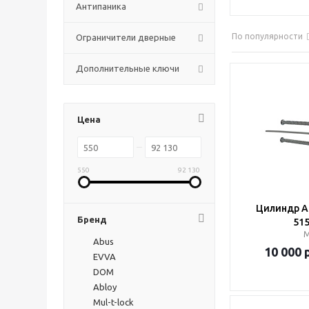
Антипаника
По популярности
Ограничители дверные
Дополнительные ключи
Цена
550
92 130
Цилиндр Ab
Бренд
515
Abus
10 000
р
EVVA
DOM
Abloy
Mul-t-lock