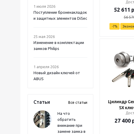
Дос
1 июля 2026
52 611
р
Поступление броненакладок
56 57
и защитных элементов DiSec
-
7
%
Эконо
25 мая 2026
Изменение в комплектации
замков Philips
1 апреля 2026
Новый дизайн ключей от
ABUS
Статьи
Цилиндр Ger
Все статьи
SX клю
Дос
На что
обратить
27 400
р
внимание при
замене замка в