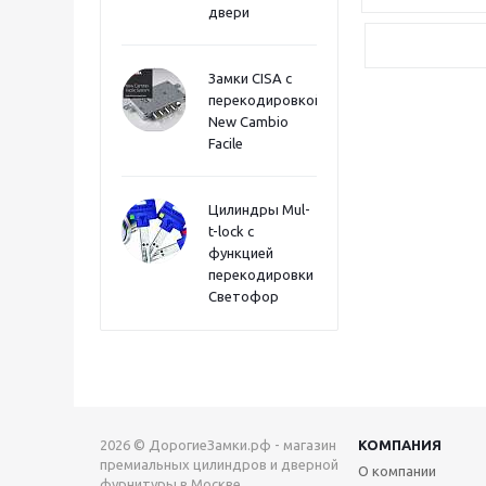
двери
Замки CISA с
перекодировкой
New Cambio
Facile
Цилиндры Mul-
t-lock с
функцией
перекодировки
Светофор
2026 © ДорогиеЗамки.рф - магазин
КОМПАНИЯ
премиальных цилиндров и дверной
О компании
фурнитуры в Москве