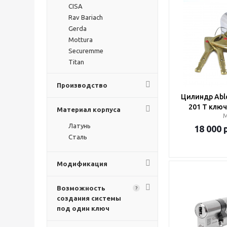
CISA
Rav Bariach
Gerda
Mottura
Securemme
Titan
Производство
Цилиндр Ablo
201 T клю
Материал корпуса
Латунь
18 000
р
Сталь
Модификация
Возможность
?
создания системы
под один ключ