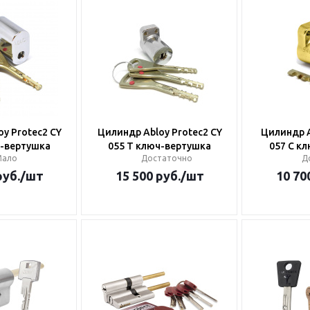
y Protec2 CY
Цилиндр Abloy Protec2 CY
Цилиндр A
ч-вертушка
055 T ключ-вертушка
057 C к
Мало
Достаточно
Д
уб.
/шт
15 500
руб.
/шт
10 70