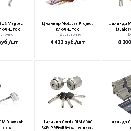
BUS Magtec
Цилиндр Mottura Project
Цилиндр Mu
ключ-шток
ключ-шток
(Junior
таточно
Достаточно
Д
уб.
/шт
4 400
руб.
/шт
8 000
OM Diamant
Цилиндр Gerda RIM 6000
Цилиндр CI
-шток
SXR-PREMIUM ключ-ключ