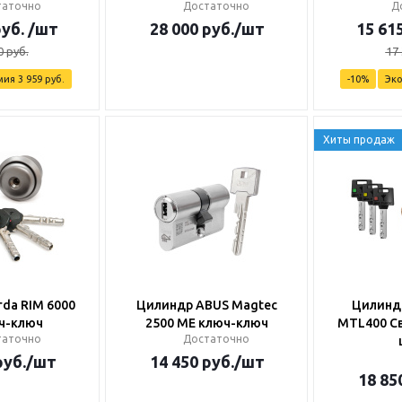
таточно
Достаточно
Д
уб.
/шт
28 000
руб.
/шт
15 61
0
руб.
17
мия
3 959
руб.
-
10
%
Эк
Хиты продаж
da RIM 6000
Цилиндр ABUS Magtec
Цилиндр
ч-ключ
2500 ME ключ-ключ
MTL400 С
таточно
Достаточно
уб.
/шт
14 450
руб.
/шт
18 85