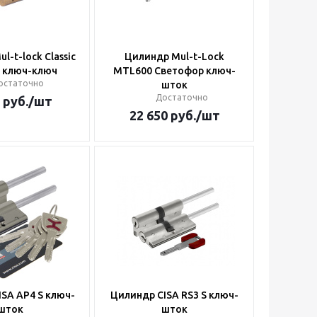
l-t-lock Classic
Цилиндр Mul-t-Lock
) ключ-ключ
MTL600 Светофор ключ-
остаточно
шток
Достаточно
руб.
/шт
22 650
руб.
/шт
SA AP4 S ключ-
Цилиндр CISA RS3 S ключ-
шток
шток