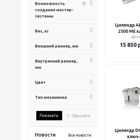
Возможность
?
создания мастер-
системы
Цилиндр A
Вес, кг
2500 ME 
Дос
15 850
р
Внешний размер, мм
Внутренний размер,
мм
Цвет
Тип механизма
Показать
Сбросить
Цилиндр D
Новости
Все новости
ключ