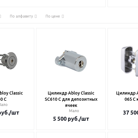
По алфавиту
По цене
loy Classic
Цилиндр Abloy Classic
Цилиндр A
0 C
SC610 C для депозитных
065 C
Мало
ячеек
Мало
уб.
/шт
37 50
5 500
руб.
/шт