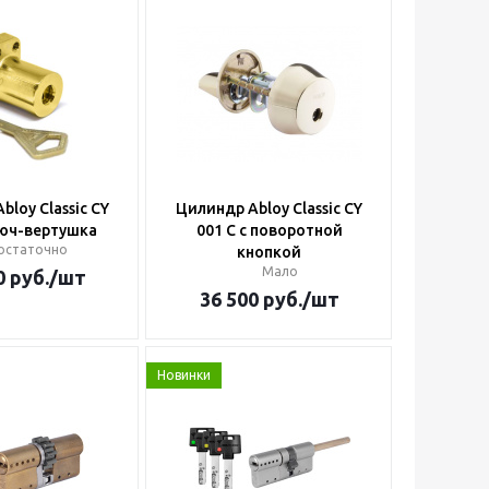
bloy Classic CY
Цилиндр Abloy Classic CY
люч-вертушка
001 C с поворотной
остаточно
кнопкой
Мало
0
руб.
/шт
36 500
руб.
/шт
Новинки