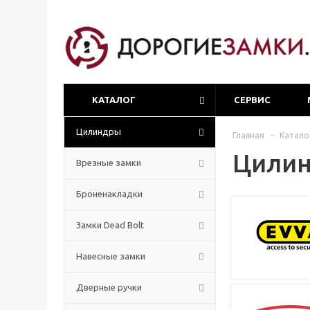
КАТАЛОГ
СЕРВИС
Цилиндры
Главная
-
Катало
Цили
Врезные замки
Броненакладки
Замки Dead Bolt
Навесные замки
Дверные ручки