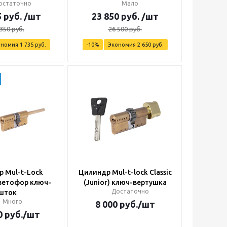
остаточно
Мало
5
руб.
/шт
23 850
руб.
/шт
 350
руб.
26 500
руб.
ономия
1 735
руб.
-
10
%
Экономия
2 650
руб.
 Mul-t-Lock
Цилиндр Mul-t-lock Classic
ветофор ключ-
(Junior) ключ-вертушка
Достаточно
шток
Много
8 000
руб.
/шт
0
руб.
/шт