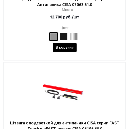
Антипаника CISA 07063.61.0
Много
12 700
руб.
/шт
Цвет
В корзину
Штанга с подсветкой для антипаники CISA серии FAST
Touch и eFAST, черная CISA 06196.60.0