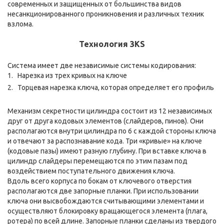
современных и защищенных от большинства видов
несанкционированного проникновения и различных техник
взлома.
Технология 3KS
Система имеет две независимые системы кодирования:
Нарезка из трех кривых на ключе
Торцевая нарезка ключа, которая определяет его профиль
Механизм секретности цилиндра состоит из 12 независимых
друг от друга кодовых элементов (слайдеров, пинов). Они
располагаются внутри цилиндра по 6 с каждой стороны ключа
и отвечают за распознавание кода. Три «кривые» на ключе
(кодовые пазы) имеют разную глубину. При вставке ключа в
цилиндр слайдеры перемещаются по этим пазам под
воздействием поступательного движения ключа.
Вдоль всего корпуса по бокам от ключевого отверстия
располагаются две запорные планки. При использовании
ключа они высвобождаются считывающими элементами и
осуществляют блокировку вращающегося элемента (плага,
ротера) по всей длине. Запорные планки сделаны из твердого