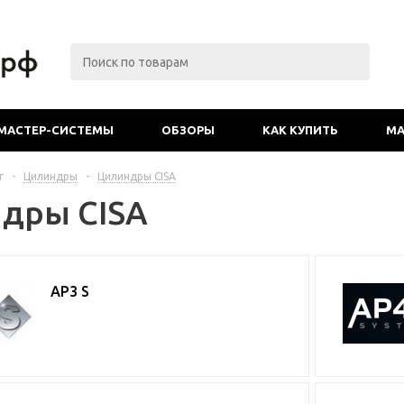
МАСТЕР-СИСТЕМЫ
ОБЗОРЫ
КАК КУПИТЬ
МА
г
-
Цилиндры
-
Цилиндры CISA
дры CISA
AP3 S