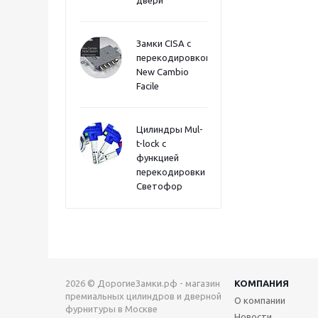
двери
Замки CISA с
перекодировкой
New Cambio
Facile
Цилиндры Mul-
t-lock с
функцией
перекодировки
Светофор
2026 © ДорогиеЗамки.рф - магазин
КОМПАНИЯ
премиальных цилиндров и дверной
О компании
фурнитуры в Москве
Новости