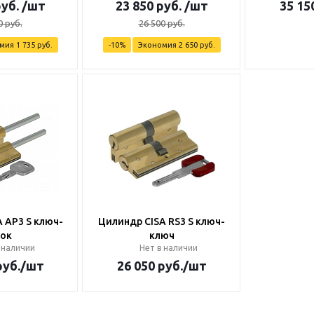
уб.
/шт
23 850
руб.
/шт
35 15
0
руб.
26 500
руб.
омия
1 735
руб.
-
10
%
Экономия
2 650
руб.
 AP3 S ключ-
Цилиндр CISA RS3 S ключ-
ок
ключ
 наличии
Нет в наличии
уб.
/шт
26 050
руб.
/шт