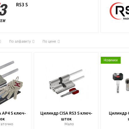
RS3 S
По алфавиту
По цене
Новинки
 AP4 S ключ-
Цилиндр CISA RS3 S ключ-
Цилиндр C
ок
шток
таточно
Мало