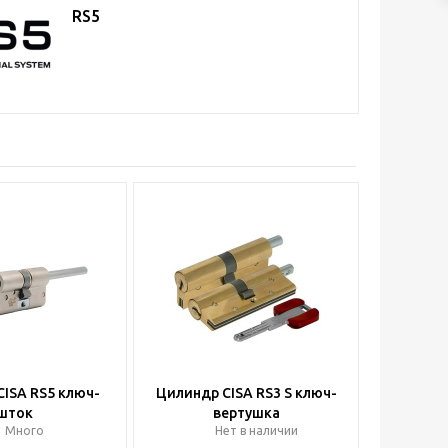
RS5
ISA RS5 ключ-
Цилиндр CISA RS3 S ключ-
шток
вертушка
Много
Нет в наличии