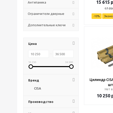
15 615
р
Антипаника
17 35
Ограничители дверные
-
10
%
Экон
Дополнительные ключи
Цена
10 250
36 500
Цилиндр CISA
Бренд
шт
CISA
Нет в
10 250
р
Производство