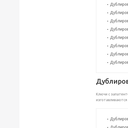
Дублиров
Дублиров
Дублирова
Дублирова
Дублиров
Дублирова
Дублиро
Дублиров
Дублиро
Ключи с запатент
изготавливаются 
Дублиров
Дублиров