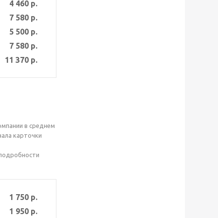
4 460 р.
7 580 р.
5 500 р.
7 580 р.
11 370 р.
омпании в среднем
нала карточки
, подробности
1 750 р.
1 950 р.