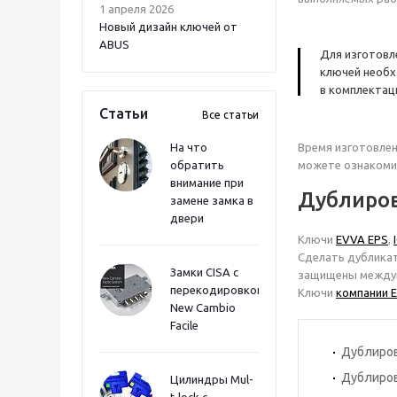
1 апреля 2026
Новый дизайн ключей от
ABUS
Для изготовл
ключей необх
в комплектац
Статьи
Все статьи
На что
Время изготовлен
обратить
можете ознакоми
внимание при
Дублиро
замене замка в
двери
Ключи
EVVA EPS
,
Сделать дублика
Замки CISA с
защищены междун
перекодировкой
Ключи
компании 
New Cambio
Facile
Дублиров
Дублиров
Цилиндры Mul-