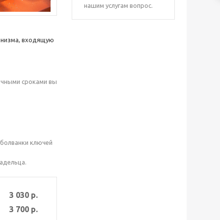
нашим услугам вопрос.
анизма, входящую
очными сроками вы
 болванки ключей
адельца.
3 030 р.
3 700 р.