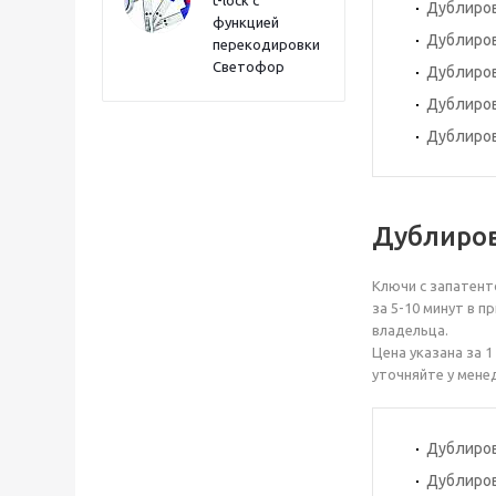
t-lock с
Дублиров
функцией
Дублиров
перекодировки
Светофор
Дублиров
Дублиров
Дублиров
Дублиров
Ключи с запатент
за 5-10 минут в 
владельца.
Цена указана за 
уточняйте у мене
Дублиров
Дублиров