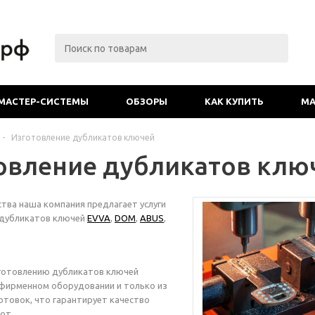
МАСТЕР-СИСТЕМЫ
ОБЗОРЫ
КАК КУПИТЬ
МА
-
Изготовление дубликатов ключей
овление дубликатов клю
тва наша компания предлагает услуги
 дубликатов ключей
EVVA
,
DOM
,
ABUS
,
зготовлению дубликатов ключей
фирменном оборудовании и только из
отовок, что гарантирует качество
от.