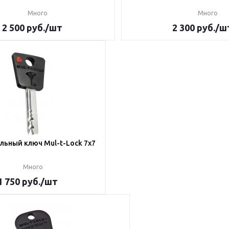
Много
Много
2 500
руб.
/шт
2 300
руб.
/ш
ьный ключ Mul-t-Lock 7x7
Много
1 750
руб.
/шт