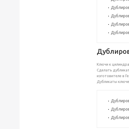
Дублиров
Дублиров
Дублиров
Дублиров
Дублиро
Ключи к цилиндра
Сделать дублика
изготовителе в Г
Дубликаты ключей
Дублиров
Дублиров
Дублиров