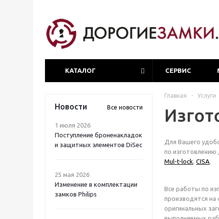
КАТАЛОГ
СЕРВИС
Главная
-
Услуги
Новости
Все новости
Изгот
1 июля 2026
Поступление броненакладок
Для Вашего удобс
и защитных элементов DiSec
по изготовлению
Mul-t-lock
,
CISA
.
25 мая 2026
Изменение в комплектации
Все работы по и
замков Philips
производятся на 
оригинальных заг
выполняемых раб