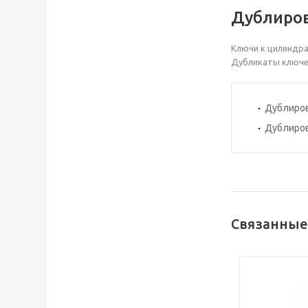
Дублиров
Ключи к цилиндр
Дубликаты ключей
Дублиров
Дублиров
Связанные