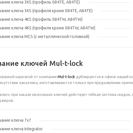
ание ключа 3KS (профиль 084TE, A84TE)
ание ключа 3KS (профиля кроме 084TE, A84TE)
ание ключа 4KS (профиль 084TW, A84TW)
ание ключа 4KS (профиля кроме 084TW, A84TW)
ание ключа MCS (с металлической головкой)
ание ключей Mul-t-lock
ованной нарезкой от компании
Mul-t-lock
дублируются в офисе нашей к
присутствии заказчика, изготавливаются только при предъявлении ориги
1 ключ, при заказе нескольких ключей действует гибкая система скидок
джеров.
ание ключа 7x7
ание ключа Integrator