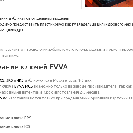
ения дубликатов отдельных моделей
одимо предоставить пластиковую карту владельца цилиндрового мех
ию цилиндра.
ия зависит от технологии дублируемого ключа, с ценами и ориентиров
ться ниже.
вание ключей EVVA
ICS
,
3KS
и
4KS
дублируются в Москве, срок 1-3 дня.
т ключа
EVVA MCS
возможно только на заводе-производителе, так как
ародными патентами. Срок изготовления 2-3 месяца.
EVVA
изготавливаются только при предъявлении оригинала карточки вл
ание ключа EPS
ание ключа ICS