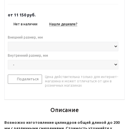
от
11 150 руб.
Нет в наличии
Нашли дешевле?
Внешний размер, мм
Внутренний размер, мм
Цена действительна только для интернет-
Поделиться
магазина и может отличаться от цен в
розничных магазинах
Описание
Возможно изготовление цилиндров общей длиной до 200
мм с различными смещениями. Стоимость уточняйте у