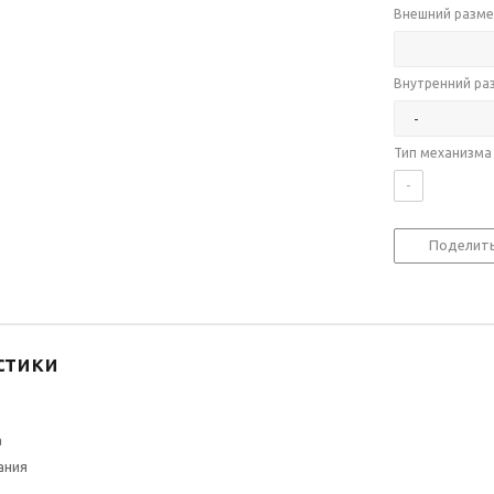
Внешний разме
Внутренний ра
Тип механизма
-
Поделит
стики
а
ания