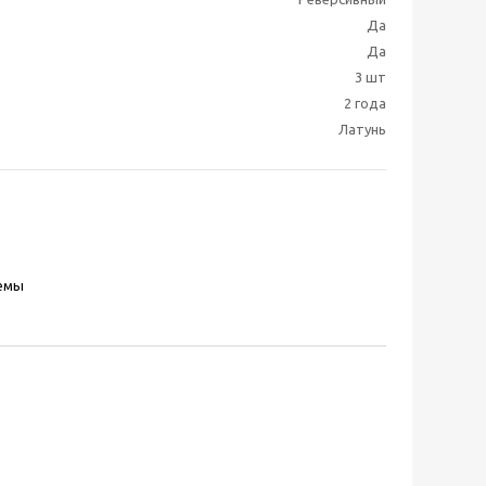
Да
Да
3 шт
2 года
Латунь
емы