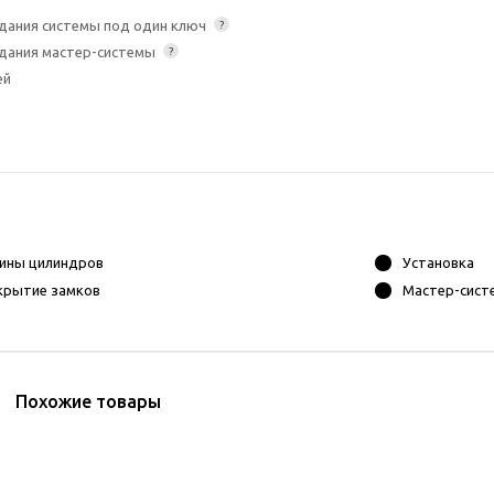
дания системы под один ключ
?
дания мастер-системы
?
ей
ины цилиндров
Установка
крытие замков
Мастер-сист
Похожие товары