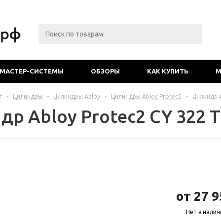
МАСТЕР-СИСТЕМЫ
ОБЗОРЫ
КАК КУПИТЬ
М
г
-
Цилиндры
-
Цилиндры Abloy
-
Цилиндры Abloy Protec2
-
Цилиндр A
др Abloy Protec2 CY 322 
от
27 9
Нет в налич