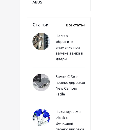
ABUS
Статьи
Все статьи
На что
обратить
внимание при
замене замка в
двери
Замки CISA с
перекодировкой
New Cambio
Facile
Цилиндры Mul-
t-lock с
функцией
перекодировки