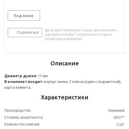
Под заказ
Цена действительна только для интернет-
Поделиться
магазина и может отличаться от цен в
розничных магазинах
Описание
Диаметр дужки:
11 мм
В комплект входит:
корпус замка, 2 ключа (один с подсветкой),
карта клиента.
Характеристики
Производство
Германия
Степень секретности
SKG**
Количество ключей
2 шт