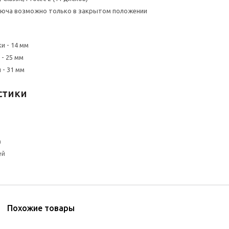
люча возможно только в закрытом положении
 - 14 мм
- 25 мм
- 31 мм
стики
а
ей
Похожие товары