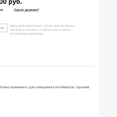
00 руб.
ии
Нашли дешевле?
Цена действительна только для интернет-
ься
магазина и может отличаться от цен в
розничных магазинах
Можно применять для запирания контейнеров, гаражей,