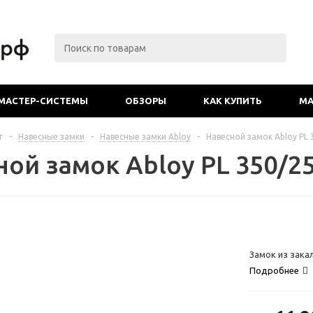
МАСТЕР-СИСТЕМЫ
ОБЗОРЫ
КАК КУПИТЬ
МА
г
-
Навесные замки
-
Навесные замки Abloy
-
Навесной замок Abloy PL 
ной замок Abloy PL 350/2
Замок из зака
Подробнее