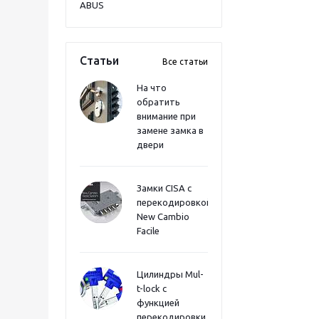
ABUS
Статьи
Все статьи
На что
обратить
внимание при
замене замка в
двери
Замки CISA с
перекодировкой
New Cambio
Facile
Цилиндры Mul-
t-lock с
функцией
перекодировки