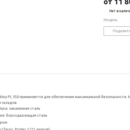
от
11 8
Нет в налич
Модель
Поделит
bloy PL 350 применяется для обеспечения максимальной безопасности. 
и складов.
уса: закаленная сталь
ки: борсодержащая сталь
хром
Classic, Protec 2 (11 дисков)