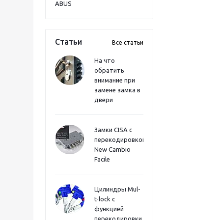
ABUS
Статьи
Все статьи
На что
обратить
внимание при
замене замка в
двери
Замки CISA с
перекодировкой
New Cambio
Facile
Цилиндры Mul-
t-lock с
функцией
перекодировки