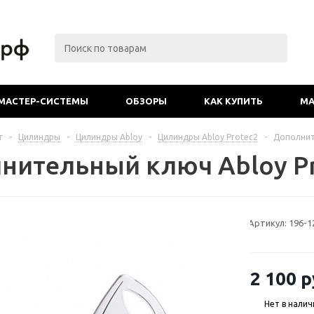
МАСТЕР-СИСТЕМЫ
ОБЗОРЫ
КАК КУПИТЬ
МА
г
-
Цилиндры
-
Цилиндры Abloy
-
Цилиндры Abloy Protec2
-
Дополнит
нительный ключ Abloy P
Артикул:
196-1
2 100
р
Нет в налич