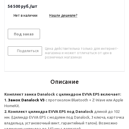
56 500
руб.
/шт
Нет в наличии
Нашли дешевле?
Под заказ
Цена действительна только для интернет-
Поделиться
магазина и может отличаться от цен в
розничных магазинах
Описание
Комплект замка Danalock с цилиндром EVVA EPS включает:
1.
Замок Danalock V3
с протоколом Bluetooth + Z-Wave или Apple
HomeKit.
2. Комплект цилиндра EVVA EPS под Danalock
длиной до 102
мм. (Цилиндр EVVA EPS с модулем под Danalock, 3 ключа, карточка
владельца, установочный винт, гарантийный талон). Возможно
удлинение цилиндра до 142 мм с доплатой.