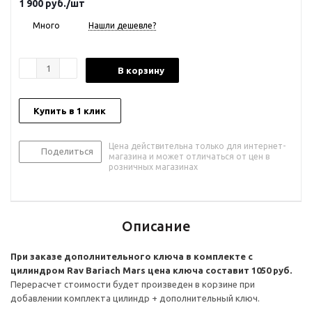
1 900
руб.
/шт
Много
Нашли дешевле?
В корзину
Купить в 1 клик
Цена действительна только для интернет-
Поделиться
магазина и может отличаться от цен в
розничных магазинах
Описание
При заказе дополнительного ключа в комплекте с
цилиндром Rav Bariach Mars цена ключа составит 1050 руб.
Перерасчет стоимости будет произведен в корзине при
добавлении комплекта цилиндр + дополнительный ключ.