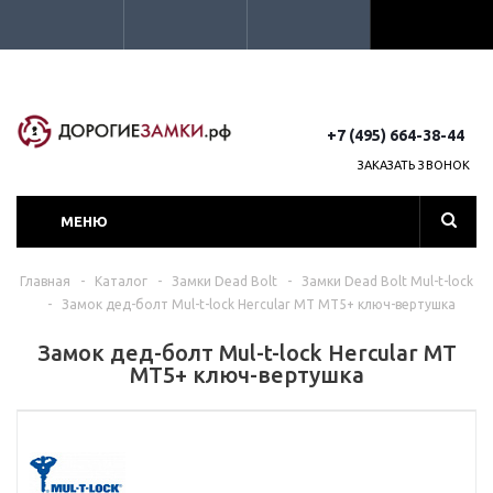
+7 (495) 664-38-44
ЗАКАЗАТЬ ЗВОНОК
МЕНЮ
Главная
-
Каталог
-
Замки Dead Bolt
-
Замки Dead Bolt Mul-t-lock
-
Замок дед-болт Mul-t-lock Hercular MT MT5+ ключ-вертушка
Замок дед-болт Mul-t-lock Hercular MT
MT5+ ключ-вертушка