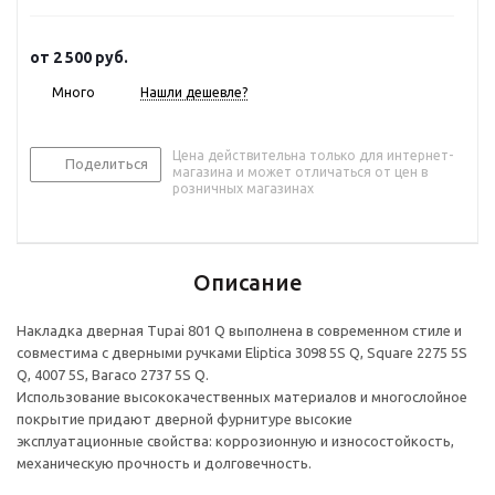
от
2 500 руб.
Много
Нашли дешевле?
Цена действительна только для интернет-
Поделиться
магазина и может отличаться от цен в
розничных магазинах
Описание
Накладка дверная Tupai 801 Q выполнена в современном стиле и
совместима с дверными ручками Eliptica 3098 5S Q, Square 2275 5S
Q, 4007 5S, Baraco 2737 5S Q.
Использование высококачественных материалов и многослойное
покрытие придают дверной фурнитуре высокие
эксплуатационные свойства: коррозионную и износостойкость,
механическую прочность и долговечность.