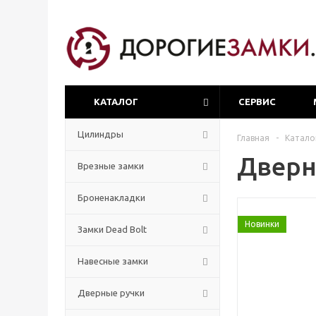
КАТАЛОГ
СЕРВИС
Цилиндры
Главная
-
Катало
Дверна
Врезные замки
Броненакладки
Новинки
Замки Dead Bolt
Навесные замки
Дверные ручки