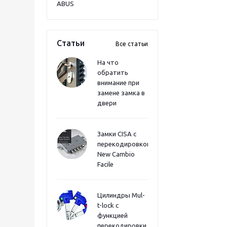
ABUS
Статьи
Все статьи
На что
обратить
внимание при
замене замка в
двери
Замки CISA с
перекодировкой
New Cambio
Facile
Цилиндры Mul-
t-lock с
функцией
перекодировки