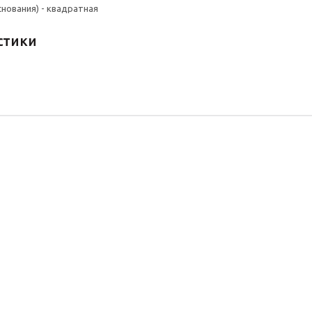
снования) - квадратная
стики