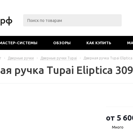
МАСТЕР-СИСТЕМЫ
ОБЗОРЫ
КАК КУПИТЬ
МА
г
-
Дверные ручки
-
Дверные ручки Tupai
-
Дверная ручка Tupai Eliptica
я ручка Tupai Eliptica 309
от
5 60
Много