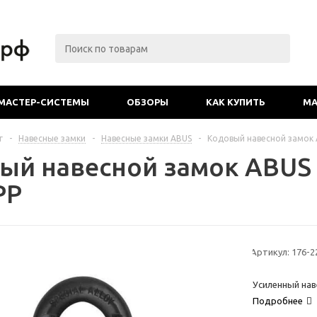
МАСТЕР-СИСТЕМЫ
ОБЗОРЫ
КАК КУПИТЬ
МА
г
-
Навесные замки
-
Навесные замки ABUS
-
Кодовый навесной замок 
ый навесной замок ABUS 
PP
Артикул:
176-2
Усиленный нав
Подробнее