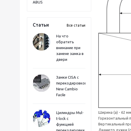
ABUS
Статьи
Все статьи
На что
обратить
внимание при
замене замка в
двери
Замки CISA с
перекодировкой
New Cambio
Facile
Ширина (a) - 62 м
Цилиндры Mul-
Горизонтальный п
t-lock с
Вертикальный прое
функцией
Диаметр дужки (d)
перекодировки