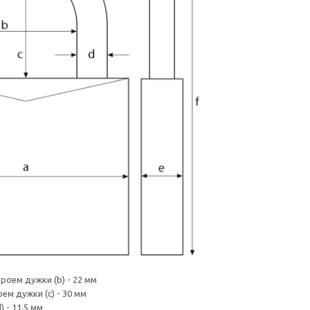
м
роем дужки (b) - 22 мм
м дужки (c) - 30 мм
 - 11,5 мм