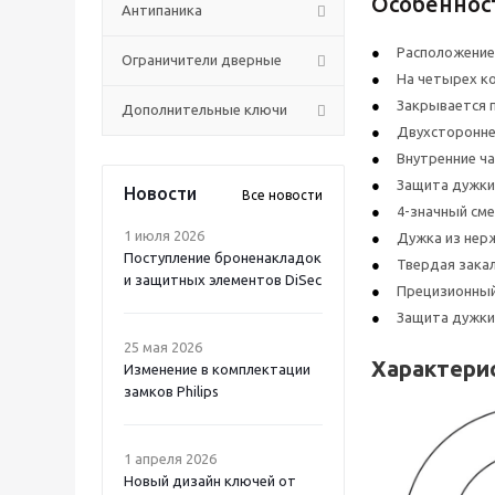
Особеннос
Антипаника
Расположение 
Ограничители дверные
На четырех ко
Закрывается п
Дополнительные ключи
Двухсторонне
Внутренние ча
Защита дужки 
Новости
Все новости
4-значный см
1 июля 2026
Дужка из нер
Поступление броненакладок
Твердая закал
и защитных элементов DiSec
Прецизионный 
Защита дужки 
25 мая 2026
Характери
Изменение в комплектации
замков Philips
1 апреля 2026
Новый дизайн ключей от