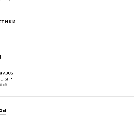
стики
ы
я ABUS
B:EFSPP
8 кб
ары