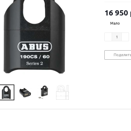
16 950
Мало
Поделит