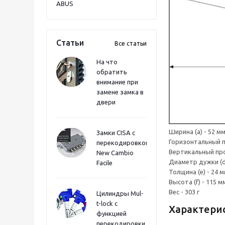
ABUS
Статьи
Все статьи
На что
обратить
внимание при
замене замка в
двери
Ширина (a) - 52 м
Замки CISA с
Горизонтальный п
перекодировкой
Вертикальный прое
New Cambio
Диаметр дужки (d)
Facile
Толщина (e) - 24 
Высота (f) - 115 м
Вес - 303 г
Цилиндры Mul-
t-lock с
Характери
функцией
перекодировки