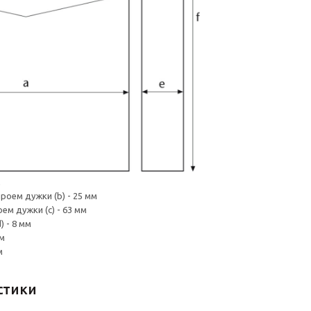
м
роем дужки (b) - 25 мм
м дужки (c) - 63 мм
 - 8 мм
мм
м
стики