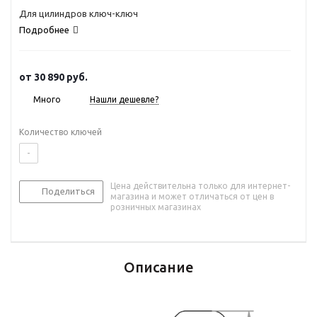
Для цилиндров ключ-ключ
Подробнее
от
30 890 руб.
Много
Нашли дешевле?
Количество ключей
-
Цена действительна только для интернет-
Поделиться
магазина и может отличаться от цен в
розничных магазинах
Описание