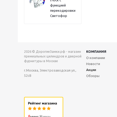
t-lock с
функцией
перекодировки
Светофор
2026 © ДорогиеЗамки.рф - магазин
КОМПАНИЯ
премиальных цилиндров и дверной
О компании
фурнитуры в Москве
Новости
Акции
г.Москва, Электрозаводская ул.,
52с8
Обзоры