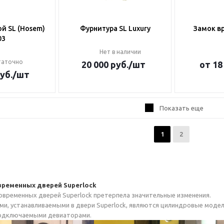
й SL (Hosem)
Фурнитура SL Luxury
Замок вр
03
Нет в наличии
таточно
20 000
руб.
/шт
от
18
уб.
/шт
Показать еще
1
2
временных дверей Superlock
овременных дверей Superlock претерпела значительные изменения.
и, устанавливаемыми в двери Superlock, являются цилиндровые модел
одключаемыми девиаторами.