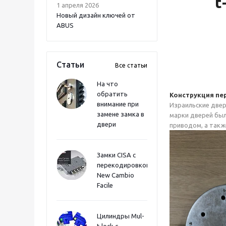
t
1 апреля 2026
Новый дизайн ключей от
ABUS
Статьи
Все статьи
На что
обратить
Конструкция пе
внимание при
Израильские двер
замене замка в
марки дверей был
двери
приводом, а такж
Замки CISA с
перекодировкой
New Cambio
Facile
Цилиндры Mul-