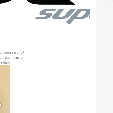
обенностью этой
 шестереночным
-lock.