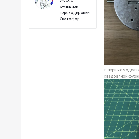
t-lock с
функцией
перекодировки
Светофор
В первых моделях 
квадратной фурни