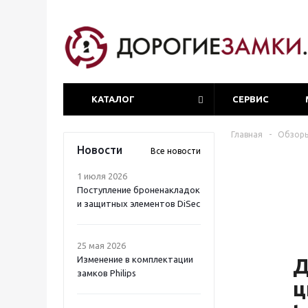
КАТАЛОГ
СЕРВИС
Главная
-
Обзор
Новости
Все новости
1 июля 2026
Поступление броненакладок
и защитных элементов DiSec
25 мая 2026
Изменение в комплектации
Д
замков Philips
ц