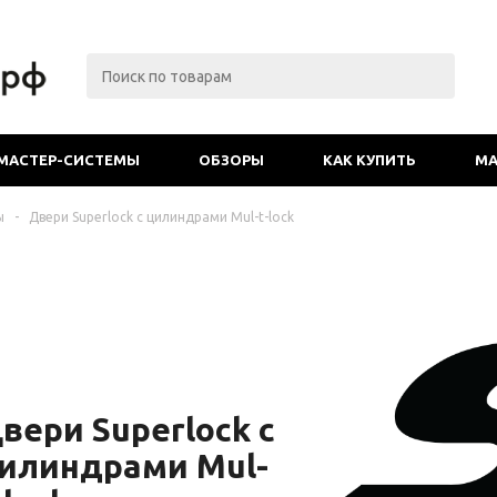
МАСТЕР-СИСТЕМЫ
ОБЗОРЫ
КАК КУПИТЬ
МА
ы
-
Двери Superlock с цилиндрами Mul-t-lock
вери Superlock с
илиндрами Mul-