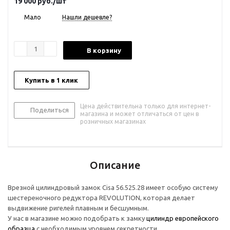
19 000
руб.
/шт
Мало
Нашли дешевле?
В корзину
Купить в 1 клик
Цена действительна только для интернет-
Поделиться
магазина и может отличаться от цен в
розничных магазинах
Описание
Врезной цилиндровый замок Cisa 56.525.28 имеет особую систему
шестереночного редуктора REVOLUTION, которая делает
выдвижение ригелей плавным и бесшумным.
У нас в магазине можно подобрать к замку
цилиндр европейского
образца
с необходимым уровнем секретности.