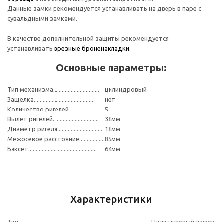
Данные замки рекомендуется устанавливать на дверь в паре с
сувальдными замками.
В качестве дополнительной защиты рекомендуется
устанавливать
врезные броненакладки
.
Основные параметры:
Тип механизма...............................
цилиндровый
Защелка.........................................
нет
Количество ригелей.......................
5
Вылет ригелей...............................
38мм
Диаметр ригеля..............................
18мм
Межосевое расстояние.................
85мм
Бэксет..............................................
64мм
Характеристики
Тип
Цилиндровый замок