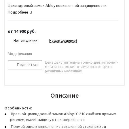
Цилиндровый замок Abloy повышенной защищенности
Подробнее
от
14 900 руб.
Нет в наличии
Нашли дешевле?
Модификация
Цена действительна только для интернет-
Поделиться
магазина и может отличаться от цен в
розничных магазинах
Описание
Особенности:
Врезной цилиндровый замок Abloy LC 210 снабжен прямым
ригелем, имеет защиту от высверливания.
Прямой ригель выполнен из закаленной стали, выход