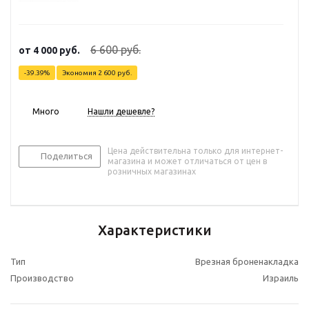
6 600 руб.
от
4 000 руб.
-39.39%
Экономия
2 600 руб.
Много
Нашли дешевле?
Цена действительна только для интернет-
Поделиться
магазина и может отличаться от цен в
розничных магазинах
Характеристики
Тип
Врезная броненакладка
Производство
Израиль