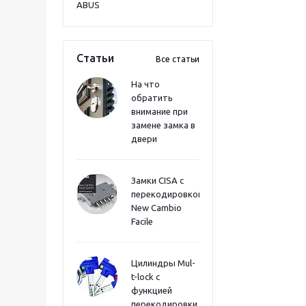
ABUS
Статьи
Все статьи
На что
обратить
внимание при
замене замка в
двери
Замки CISA с
перекодировкой
New Cambio
Facile
Цилиндры Mul-
t-lock с
функцией
перекодировки