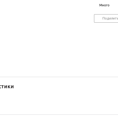
Много
Поделит
стики