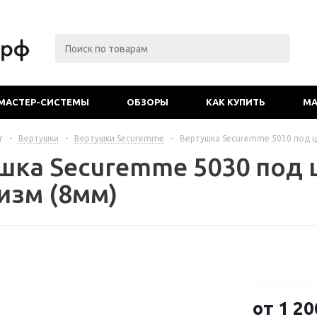
МАСТЕР-СИСТЕМЫ
ОБЗОРЫ
КАК КУПИТЬ
МА
г
-
Вертушки
-
Вертушки Securemme
-
Вертушка Securemme 5030 под 
шка Securemme 5030 под
изм (8мм)
от
1 20