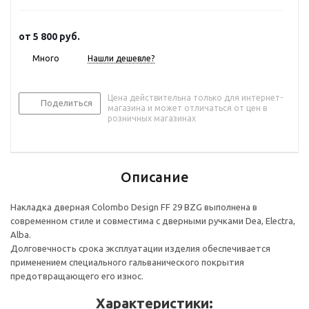
от
5 800 руб.
Много
Нашли дешевле?
Цена действительна только для интернет-
Поделиться
магазина и может отличаться от цен в
розничных магазинах
Описание
Накладка дверная Colombo Design FF 29 BZG выполнена в
современном стиле и совместима с дверными ручками Dea, Electra,
Alba.
Долговечность срока эксплуатации изделия обеспечивается
применением специального гальванического покрытия
предотвращающего его износ.
Характеристики: