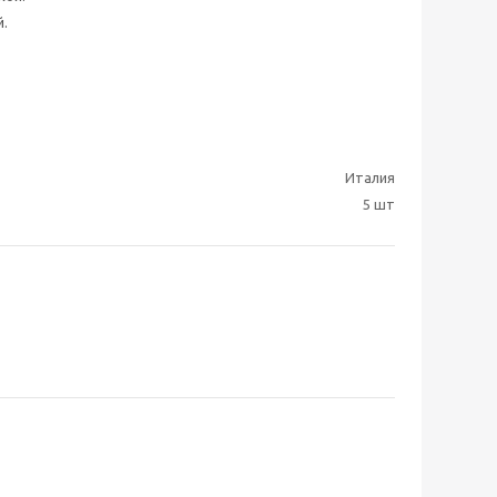
й.
Италия
5 шт