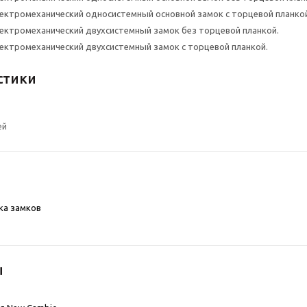
 Электромеханический односистемный основной замок с торцевой планко
 Электромеханический двухсистемный замок без торцевой планкой.
 Электромеханический двухсистемный замок с торцевой планкой.
стики
ей
ка замков
ы