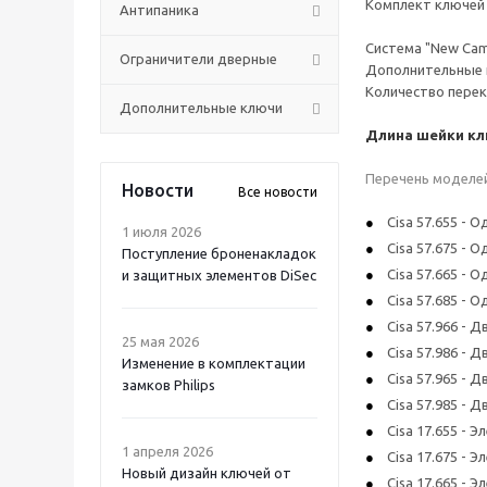
Комплект ключей 
Антипаника
Система "New Camb
Ограничители дверные
Дополнительные 
Количество перек
Дополнительные ключи
Длина шейки кл
Перечень моделей
Новости
Все новости
Cisa 57.655 -
1 июля 2026
Cisa 57.675 -
Поступление броненакладок
Cisa 57.665 -
и защитных элементов DiSec
Cisa 57.685 -
Cisa 57.966 - 
25 мая 2026
Cisa 57.986 - 
Изменение в комплектации
Cisa 57.965 - 
замков Philips
Cisa 57.985 - 
Cisa 17.655 -
1 апреля 2026
Cisa 17.675 -
Новый дизайн ключей от
Cisa 17.665 -