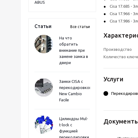
ABUS
Cisa 17.685 -
Cisa 17.966 -
Cisa 17.986 -
Статьи
Все статьи
Характери
На что
обратить
Производство
внимание при
замене замка в
Количество ключ
двери
Услуги
Замки CISA с
перекодировкой
Перекодиров
New Cambio
Facile
Цилиндры Mul-
Документ
t-lock с
функцией
перекодировки