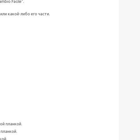
bio Facile".
или какой-либо его части.
ой планкой.
 планкой.
кой.