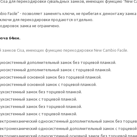
Cisa для перекодировки сувальдных замков, имеющих функцию "New Cam
io Facile" - позволяет заменять ключи, не прибегая к демонтажу замка 
ключи для перекодировки продаются отдельно.
одировок замка не ограничено.
юча 64мм.
 замков Cisa, имеющих функцию перекодировки New Cambio Facile.
 Односистемный дополнительный замок без торцевой планкой.
 Односистемный дополнительный замок с торцевой планкой.
 Односистемный основной замок без торцевой планкой.
 Односистемный основной замок с торцевой планкой.
Двухсистемный замок без торцевой планкой.
Двухсистемный замок с торцевой планкой.
Двухсистемный замок без торцевой планкой.
Двухсистемный замок с торцевой планкой.
 Электромеханический односистемный дополнительный замок без торцев
 Электромеханический односистемный дополнительный замок с торцевой
 Электромеханический односистемный основной замок без торцевой план