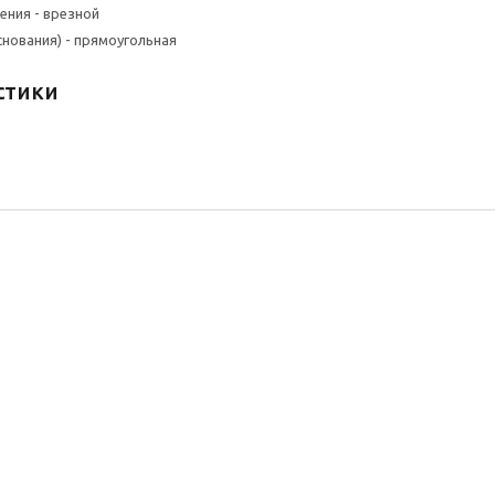
ения - врезной
снования) - прямоугольная
стики