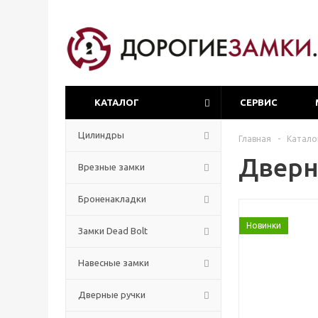
КАТАЛОГ
СЕРВИС
Цилиндры
Главная
-
Катало
Дверна
Врезные замки
Броненакладки
Новинки
Замки Dead Bolt
Навесные замки
Дверные ручки