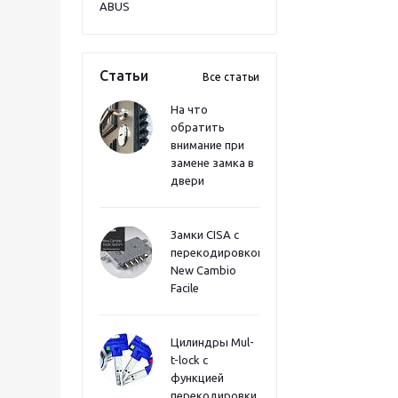
ABUS
Статьи
Все статьи
На что
обратить
внимание при
замене замка в
двери
Замки CISA с
перекодировкой
New Cambio
Facile
Цилиндры Mul-
t-lock с
функцией
перекодировки