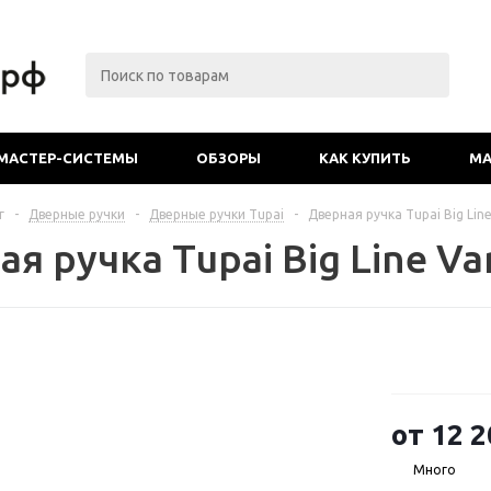
МАСТЕР-СИСТЕМЫ
ОБЗОРЫ
КАК КУПИТЬ
МА
г
-
Дверные ручки
-
Дверные ручки Tupai
-
Дверная ручка Tupai Big Lin
я ручка Tupai Big Line Va
от
12 2
Много