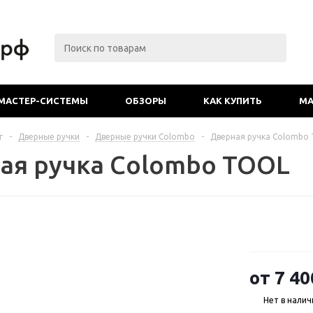
МАСТЕР-СИСТЕМЫ
ОБЗОРЫ
КАК КУПИТЬ
МА
г
-
Дверные ручки
-
Дверные ручки Colombo
-
Дверная ручка Colombo
ая ручка Colombo TOOL
от
7 40
Нет в налич