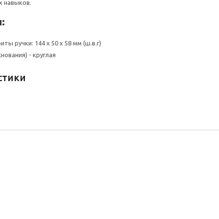
х навыков.
:
ты ручки: 144 х 50 х 58 мм (ш.в.г)
нования) - круглая
стики