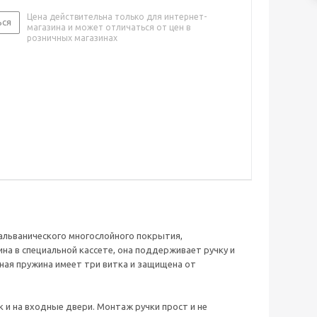
Цена действительна только для интернет-
ься
магазина и может отличаться от цен в
розничных магазинах
альванического многослойного покрытия,
на в специальной кассете, она поддерживает ручку и
ная пружина имеет три витка и защищена от
 и на входные двери. Монтаж ручки прост и не