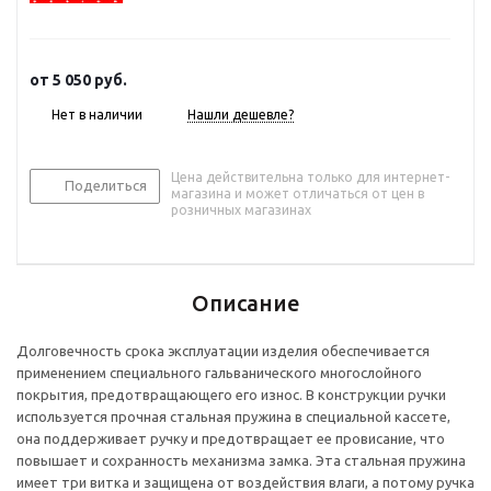
от
5 050 руб.
Нет в наличии
Нашли дешевле?
Цена действительна только для интернет-
Поделиться
магазина и может отличаться от цен в
розничных магазинах
Описание
Долговечность срока эксплуатации изделия обеспечивается
применением специального гальванического многослойного
покрытия, предотвращающего его износ. В конструкции ручки
используется прочная стальная пружина в специальной кассете,
она поддерживает ручку и предотвращает ее провисание, что
повышает и сохранность механизма замка. Эта стальная пружина
имеет три витка и защищена от воздействия влаги, а потому ручка