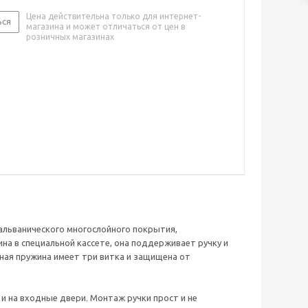
Цена действительна только для интернет-
ься
магазина и может отличаться от цен в
розничных магазинах
альванического многослойного покрытия,
на в специальной кассете, она поддерживает ручку и
ная пружина имеет три витка и защищена от
и на входные двери. Монтаж ручки прост и не