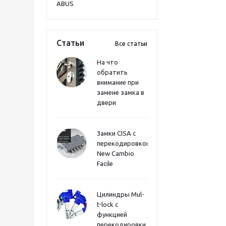
ABUS
Статьи
Все статьи
На что
обратить
внимание при
замене замка в
двери
Замки CISA с
перекодировкой
New Cambio
Facile
Цилиндры Mul-
t-lock с
функцией
перекодировки