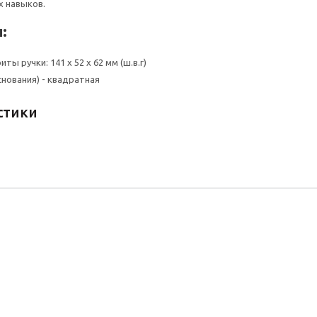
х навыков.
:
ты ручки: 141 х 52 х 62 мм (ш.в.г)
снования) - квадратная
стики