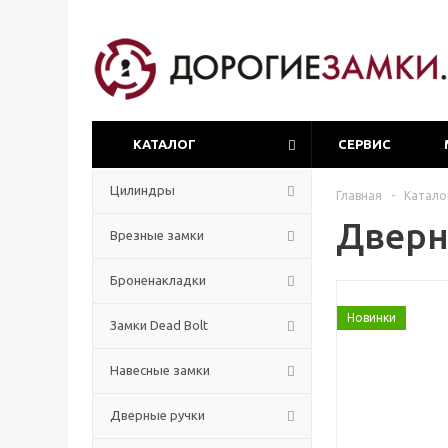
КАТАЛОГ
СЕРВИС
Цилиндры
Главная
-
Катало
Дверн
Врезные замки
Броненакладки
Новинки
Замки Dead Bolt
Навесные замки
Дверные ручки