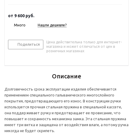
от
9 600 руб.
Много
Нашли дешевле?
Цена действительна только для интернет-
Поделиться
магазина и может отличаться от цен в
розничных магазинах
Описание
Долговечность срока эксплуатации изделия обеспечивается
применением специального гальванического многослойного
покрытия, предотвращающего его износ. В конструкции ручки
используется прочная стальная пружина в специальной кассете,
она поддерживает ручку и предотвращает ее провисание, что
повышает и сохранность механизма замка. Эта стальная пружина
имеет три витка и защищена от воздействия влаги, а потому ручка
никогда не будет скрипеть.