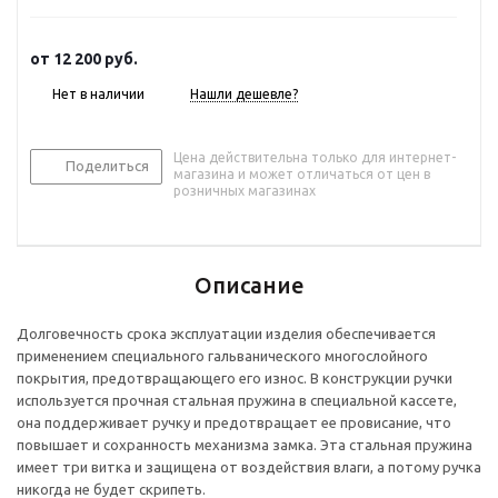
от
12 200 руб.
Нет в наличии
Нашли дешевле?
Цена действительна только для интернет-
Поделиться
магазина и может отличаться от цен в
розничных магазинах
Описание
Долговечность срока эксплуатации изделия обеспечивается
применением специального гальванического многослойного
покрытия, предотвращающего его износ. В конструкции ручки
используется прочная стальная пружина в специальной кассете,
она поддерживает ручку и предотвращает ее провисание, что
повышает и сохранность механизма замка. Эта стальная пружина
имеет три витка и защищена от воздействия влаги, а потому ручка
никогда не будет скрипеть.