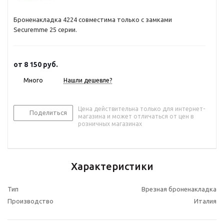
Броненакладка 4224 совместима только с замками
Securemme 25 серии.
от
8 150 руб.
Много
Нашли дешевле?
Цена действительна только для интернет-
Поделиться
магазина и может отличаться от цен в
розничных магазинах
Характеристики
Тип
Врезная броненакладка
Производство
Италия