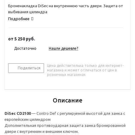
Броненакладка DiSec на внутреннюю часть двери. Защита от
выбивания цилиндра
Подробнее
от
5 250 руб.
Достаточно
Нашли дешевле?
Цена действительна только для интернет-
Поделиться
магазина и может отличаться от цен в
розничных магазинах
Описание
DiSec CD2100
— Contro Def с регулируемой высотой для замка с
европейским цилиндром
Дополнительная противоударная защита замка бронированной
двери с внутренним и внешним ключом.