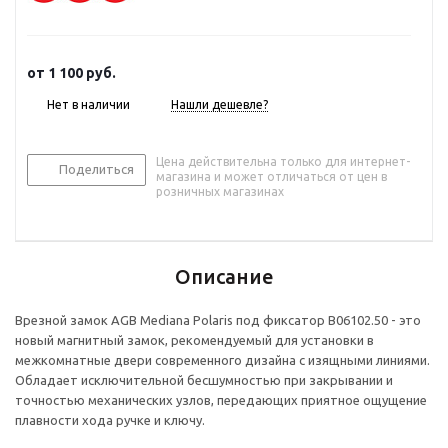
от
1 100 руб.
Нет в наличии
Нашли дешевле?
Цена действительна только для интернет-
Поделиться
магазина и может отличаться от цен в
розничных магазинах
Описание
Врезной замок AGB Mediana Polaris под фиксатор B06102.50 - это
новый магнитный замок, рекомендуемый для установки в
межкомнатные двери современного дизайна с изящными линиями.
Обладает исключительной бесшумностью при закрывании и
точностью механических узлов, передающих приятное ощущение
плавности хода ручке и ключу.